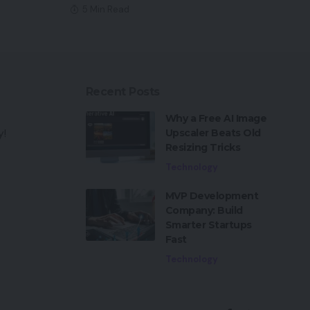
5 Min Read
Recent Posts
Why a Free AI Image
y!
Upscaler Beats Old
Resizing Tricks
Technology
MVP Development
Company: Build
Smarter Startups
Fast
Technology