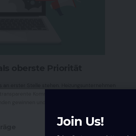
s oberste Priorität
ts an erster Stelle stehen. Heizungsunternehmen
 transparente Kommunikation und zuverlässige
unden gewinnen und langfristige Beziehungen
Join Us!
räge