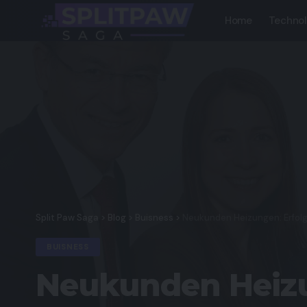
Home
Techno
Split Paw Saga
>
Blog
>
Buisness
>
Neukunden Heizungen: Erfol
BUISNESS
Neukunden Heizu