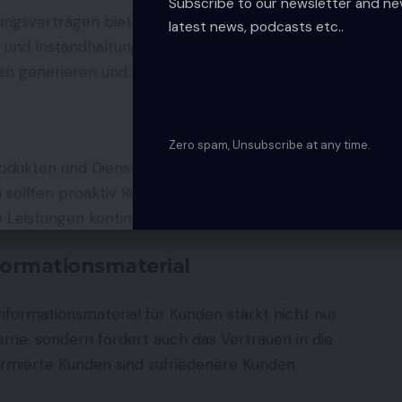
Subscribe to our newsletter and ne
ungsverträgen bietet einen win-win-Ansatz. Kunden
latest news, podcasts etc..
 und Instandhaltung ihrer Heizungsanlagen,
n generieren und ihre Kundenbindung stärken.
Zero spam, Unsubscribe at any time.
odukten und Dienstleistungen ist durch
sollten proaktiv Rückmeldungen einholen, um
e Leistungen kontinuierlich zu optimieren.
ormationsmaterial
nformationsmaterial für Kunden stärkt nicht nur
eme, sondern fördert auch das Vertrauen in die
mierte Kunden sind zufriedenere Kunden.