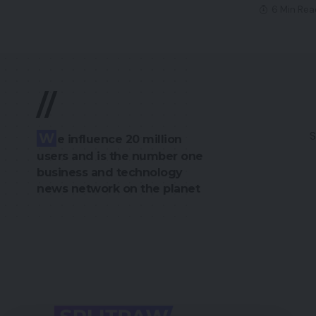
6 Min Rea
//
S
W
e influence 20 million
users and is the number one
business and technology
news network on the planet