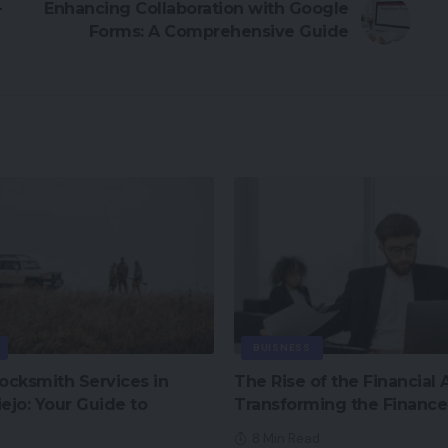
–
Enhancing Collaboration with Google
Forms: A Comprehensive Guide
BUISNESS
Locksmith Services in
The Rise of the Financial A
iejo: Your Guide to
Transforming the Finance
8 Min Read