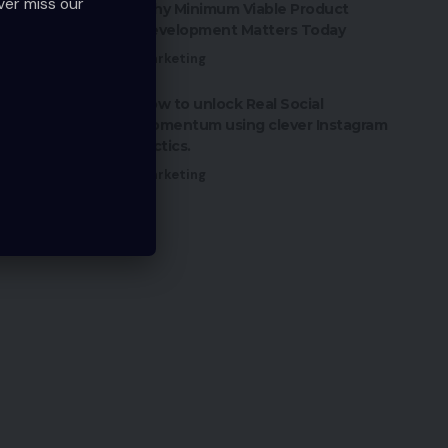
ver miss our
Why Minimum Viable Product
Development Matters Today
Marketing
How to unlock Real Social
Momentum using clever Instagram
tactics.
Marketing