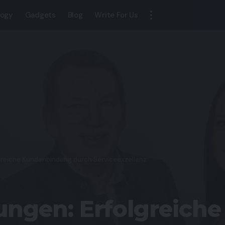
logy
Gadgets
Blog
Write For Us
greiche Kundenbindung durch Serviceexzellenz
ngen: Erfolgreich